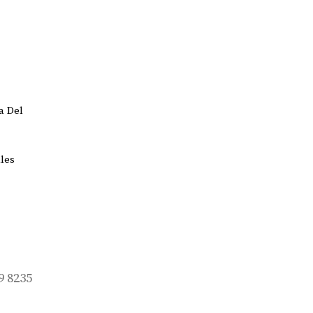
a Del
les
9 8235