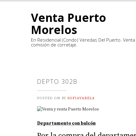
Skip
to
Venta Puerto
content
Morelos
En Residencial (Condo) Veredas Del Puerto. Venta 
comisión de corretaje.
DEPTO 302B
POSTED ON
BY
SOFIAVARELA
Departamento con balcón
Por la compra del departamen