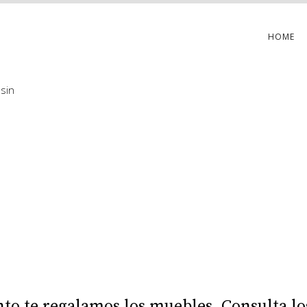
HOME
sin
to te regalamos los muebles. Consulta lo