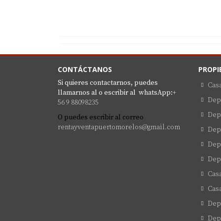
CONTÁCTANOS
PROPI
Si quieres contactarnos, puedes
Cas
llamarnos al o escribir al
whatsApp:
+
Dep
56 9 88098235
Dep
O puedes escribir al correo
rentayventapuertomorelos@gmail.com
Dep
Dep
Dep
Casa
Casa
Dept
Dept