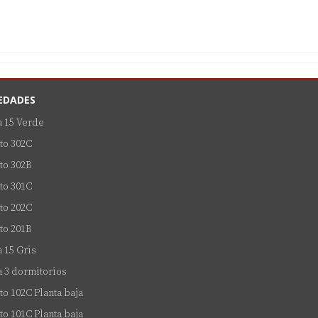
EDADES
a 15 Verde
to 302C
to 302B
to 301C
to 202C
to 201B
 15 Gris
 3 dormitorios
o 102C Planta baja
o 101C Planta baja